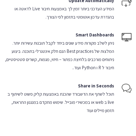
Update Automatically
המידע העדכני ביותר זמין לך באמצעות חיבור Live לדאטה
או
בהגדרת עדכון אוטומטי בתזמון לפי הצורך.
Smart Dashboards
ניתן לשלב מקורות מידע שונים ביחד לקבל תובנות עשירות יותר.
המלצות של Best practices הנם חלק אינטגרלי בתוכנה.
ביצוע
ניתוחים מורכבים בלחיצת כפתור – חיזוי, מגמות,
קשרים סטטיסטיים,
חיבור ל R ו Python ועוד..
Share in Seconds
תוכל לשתף את הדשבורד שהכנת באמצעות
קליק פשוט לשיתוף ב
live ב web או במכשירי מובייל.
שימוש מתקדם במנגנון התראות,
תזמון מיילים ועוד