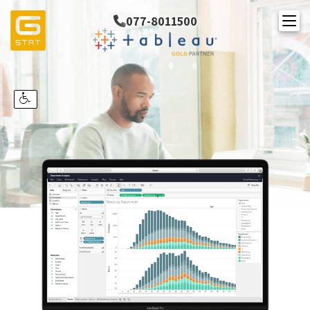
Ski
077-8011500
t
conten