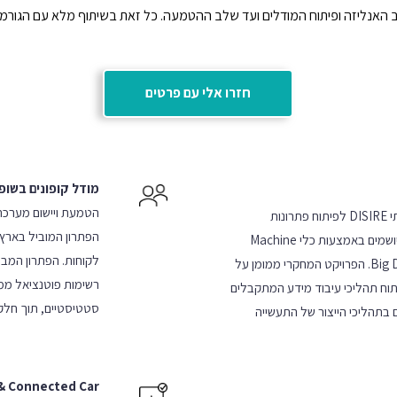
אנליזה ופיתוח המודלים ועד שלב ההטמעה. כל זאת בשיתוף מלא עם הגורמים 
חזרו אלי עם פרטים
מודל קופונים בשופ
G-Stat נבחרה לפרויקט היוקרתי DISIRE לפיתוח פתרונות
הפתרון המוביל בארץ
אנליטיים בתחום ה IOT אשר מיושמים באמצעות כלי Machine
Learning על גבי תשתית Big Data. הפרויקט המחקרי ממומן על
רשימות פוטנציאל ממו
יתוח תהליכי עיבוד מידע המתקבלים
סטטיסטיים, תוך חלקיק
בתהליכי הייצור של התעשייה
 & Connected Car