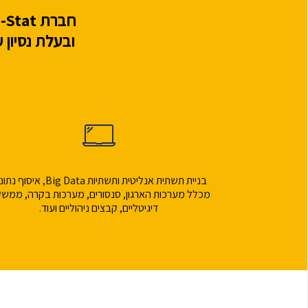
חברת G-Stat מובילה את תחום ה IOT באמצעות מומחים מהשורה הראשונה
ובעלת נסיון עשיר בתכנו
בניית תשתית אנליטית ותשתיות Big Data, איסו
מכלל מערכות הארגון, סנסורים, מערכות בקרה, ממשק
דיגיטליים, קבצים ניהוליים ועוד.