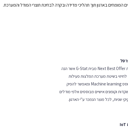
המומחים בארגון תוך תהליכי מדידה ובקרה לבחינת תוצרי המודל והמערכת.
רסל
הטמעת ויישום מערכת Next Best Offer מבית G-Stat אשר הנה
 לחיזוי בשיטת מערכת המלצות פעילות
לקוחות. הפתרון המבוסס Machine learning ומאפשר להפיק
קדות וקופונים אישיים מבוססים אלפי מודלים
י שניות, לכל מוצר הנמכר ע"י הארגון.
IoT