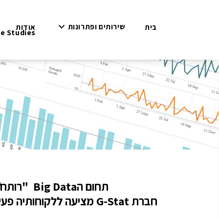
Ski
t
שירותים ופתרונות
בית
אודות
conten
e Studies
תחום הBig Data "רותח", מתוך תפיסה של One-Stop-Shop בכל התחומים שמייצרים ערך מ Data,
חברת G-Stat מציעה ללקוחותיה פעילות כוללת ליישום Data Science וMachine Learning על הנכס הארגוני והוא הDATA.