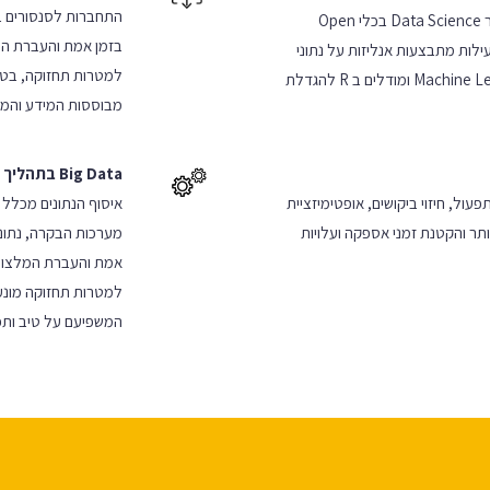
התחברות לסנסורים בז
הקמת פלטפורמה ארגונית עבור Data Science בכלי Open
בזמן אמת והעברת ה
הפעילות מתבצעות אנליזות על נתוני
למטרות תחזוקה, בטיחו
חטיבת המכירות, כולל Machine Learning ומודלים ב R להגדלת
מבוססות המידע והמי
Big Data בתהליך יצורי
פעול, חיזוי ביקושים, אופטימיזציית
איסוף הנתונים מכלל 
יותר והקטנת זמני אספקה ועלויות
מערכות הבקרה, נתוני
אמת והעברת המלצות
למטרות תחזוקה מונע
המשפיעם על טיב ותפו