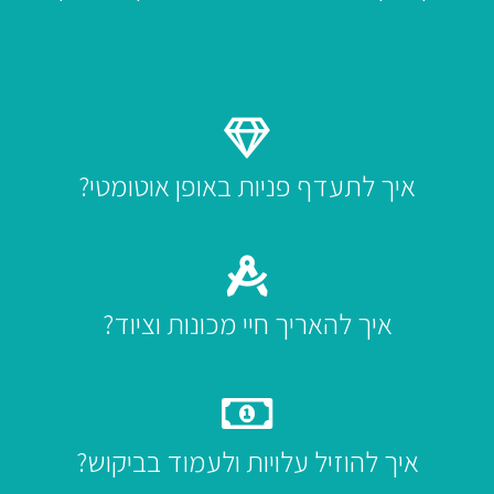
איך לתעדף פניות באופן אוטומטי?
מודל ניתוחי טקסט (NLP) - עיבוד שפה טבעית
איך להאריך חיי מכונות וציוד?
ודל תחזוקה מונעת להוצאת מכונות לטיפול יזום פשוט חוסך כסף
איך להוזיל עלויות ולעמוד בביקוש?
מודל אופטימיזציה לקווי ייצור בהתאם לדרישות, נהלים ועלויות