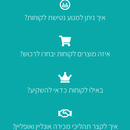
איך ניתן למנוע נטישת לקוחות?
מודלים לחיזוי נטישה, מניעת נטישה ושימור לקוחות
על זה
איזה מוצרים לקוחות יבחרו לרכוש?
ודלים לסגמנטציית לקוחות או מערכת המלצות ידעו לענות בדיוק
באילו לקוחות כדאי להשקיע?
מודל ערך חיי לקוח (LTV) יעזור בקבלת החלטות להגדלת רווחיות
איך לקצר תהליכי מכירה אונליין ואופליין?
על ידי בחינת מסע הלקוח נוכל להנגיש מידע ולזרז החלטות רכישה